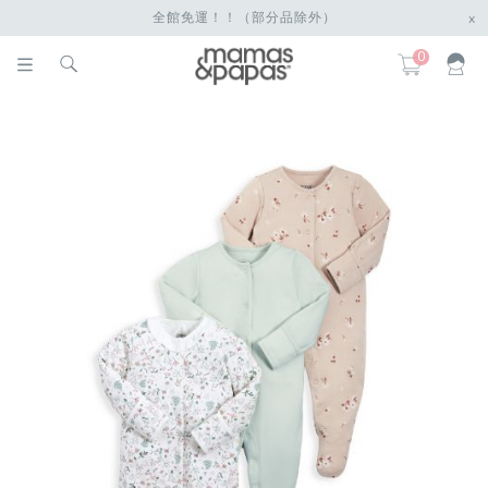
全館免運！！（部分品除外）
x
0