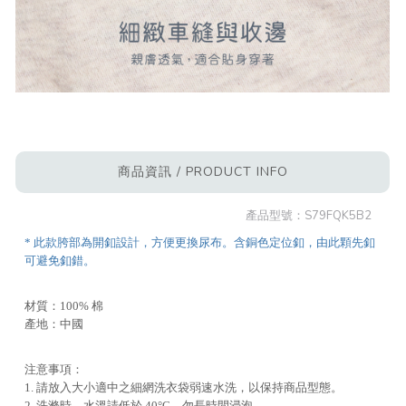
商品資訊 / PRODUCT INFO
產品型號：
S79FQK5B2
* 此款胯部為開釦設計，方便更換尿布。含銅色定位釦，由此顆先釦
可避免釦錯。
材質：100% 棉
產地：中國
注意事項：
1. 請放入大小適中之細網洗衣袋弱速水洗，以保持商品型態。
2. 洗滌時，水溫請低於 40°C，勿長時間浸泡。