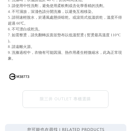
3. 請使用中性洗劑，避免使用柔軟劑或含化學香精的洗劑。
4. 不可濕放，深淺色請分開洗滌，以避免互相移染。
5. 請弱速輕脫水，於通風處懸掛晾乾。或滾筒式低溫烘乾，溫度不得
超過 60℃。
6. 不可漂白或乾洗。
7. 如需整燙，請先翻轉反面並墊布以低溫熨燙 ( 熨燙最高溫度 110°C
)。
8. 請遠離火源。
9. 洗滌過程中，衣物有可能因濕、熱作用產生輕微縮水，此為正常現
象。
限三井 OUTLET 專櫃選購
RELATED PRODUCTS
您可能也在尋找 |