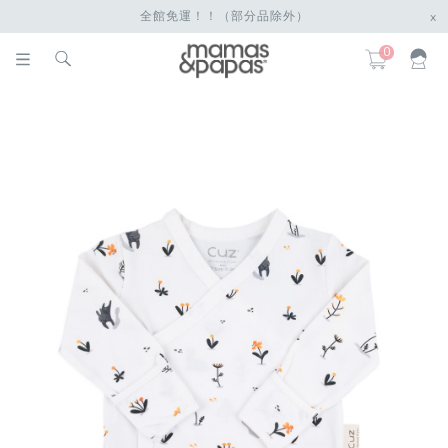
全館免運！！（部分品除外）
x
0