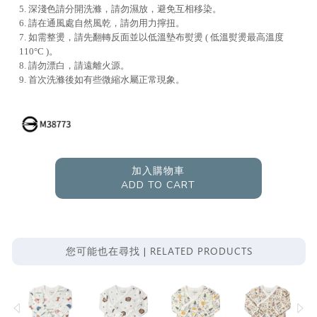
5. 深淺色請分開洗滌，請勿濕放，避免互相移染。
6. 請在通風處自然風乾，請勿用力擰扭。
7. 如需整燙，請先翻轉反面並以低溫墊布熨燙 ( 低溫熨燙最高溫度
110°C )。
8. 請勿漂白，請遠離火源。
9. 首次洗滌後如有些微縮水屬正常現象。
加入購物車
ADD TO CART
RELATED PRODUCTS
您可能也在尋找 |