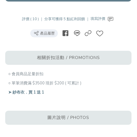
評價 ( 10 ) ｜
分享可獲得 5 點紅利回饋 ｜
填寫評價
產品履歷
相關折扣活動 / PROMOTIONS
○ 會員商品足量折扣
○ 單筆消費滿 $3500 現折 $200 ( 可累計 )
➤ 紗布衣．買 1 送 1
圖片說明 / PHOTOS