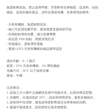
無柔軟劑添加。禁止使用甲醛、芳香劑等化學物質，從原料、紡紗、
織造、染色到最終產品，須符合環保有機、友善環境的標準。
- 天然有機棉，無柔軟劑添加
- 袖口可反摺包覆手部，避免寶寶直接啃咬手指
- 內側鈕釦增加包覆，減少肌膚摩擦
- 高品質 YKK 鈕釦，輕鬆穿脫肚衣
- 單面織法，柔軟彈性透氣
- 通過 GOTS 天然有機棉紡織品標準認證
適合年齡：0 - 3 個月
材質：97% 天然有機棉、3% 彈性纖維
洗滌方式：30°C 以下溫和洗滌
產地：中國
注意事項：
1. 請放入大小適中之細網洗衣袋中弱速水洗，以保持商品型態。
2. 洗滌時，水溫請低於 30°C；請勿長時間浸泡，避免衣物縮水。
3. 請使用中性洗劑，避免使用柔軟劑或含化學香精的洗劑。
4. 建議中慢速脫水，請勿烘乾以免衣物變形。