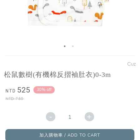
Cuz
松鼠數樹(有機棉反摺袖肚衣)0-3m
525
30% off
NTD
NTD
750
-
+
加入購物車 / ADD TO CART