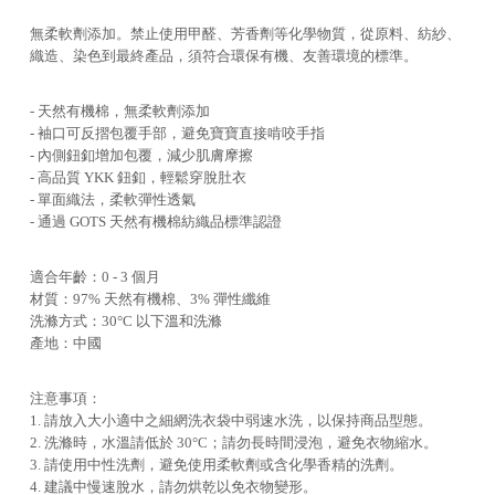
無柔軟劑添加。禁止使用甲醛、芳香劑等化學物質，從原料、紡紗、
織造、染色到最終產品，須符合環保有機、友善環境的標準。
- 天然有機棉，無柔軟劑添加
- 袖口可反摺包覆手部，避免寶寶直接啃咬手指
- 內側鈕釦增加包覆，減少肌膚摩擦
- 高品質 YKK 鈕釦，輕鬆穿脫肚衣
- 單面織法，柔軟彈性透氣
- 通過 GOTS 天然有機棉紡織品標準認證
適合年齡：0 - 3 個月
材質：97% 天然有機棉、3% 彈性纖維
洗滌方式：30°C 以下溫和洗滌
產地：中國
注意事項：
1. 請放入大小適中之細網洗衣袋中弱速水洗，以保持商品型態。
2. 洗滌時，水溫請低於 30°C；請勿長時間浸泡，避免衣物縮水。
3. 請使用中性洗劑，避免使用柔軟劑或含化學香精的洗劑。
4. 建議中慢速脫水，請勿烘乾以免衣物變形。