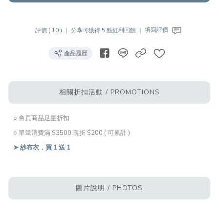
評價 ( 10 ) ｜
分享可獲得 5 點紅利回饋 ｜
填寫評價
產品履歷
相關折扣活動 / PROMOTIONS
○ 會員商品足量折扣
○ 單筆消費滿 $3500 現折 $200 ( 可累計 )
➤ 紗布衣．買 1 送 1
圖片說明 / PHOTOS