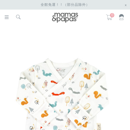
全館免運！！（部分品除外）
x
0