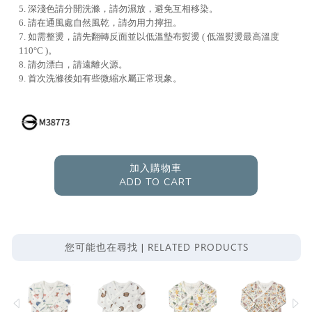
5. 深淺色請分開洗滌，請勿濕放，避免互相移染。
6. 請在通風處自然風乾，請勿用力擰扭。
7. 如需整燙，請先翻轉反面並以低溫墊布熨燙 ( 低溫熨燙最高溫度
110°C )。
8. 請勿漂白，請遠離火源。
9. 首次洗滌後如有些微縮水屬正常現象。
加入購物車
ADD TO CART
RELATED PRODUCTS
您可能也在尋找 |