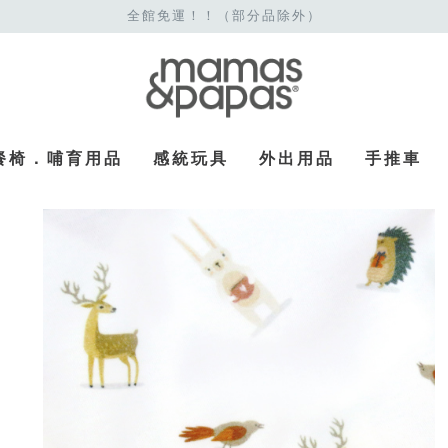
全館免運！！（部分品除外）
餐椅．哺育用品
感統玩具
外出用品
手推車