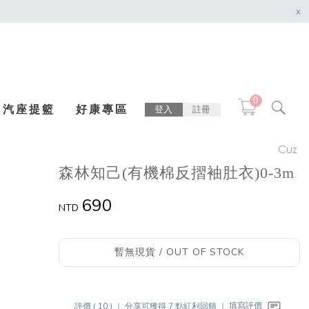
x
0
汽座提籃
好康專區
登入
註冊
Cuz
森林知己(有機棉反摺袖肚衣)0-3m
690
NTD
暫無現貨 / OUT OF STOCK
評價 ( 10 ) ｜
分享可獲得 7 點紅利回饋 ｜
填寫評價