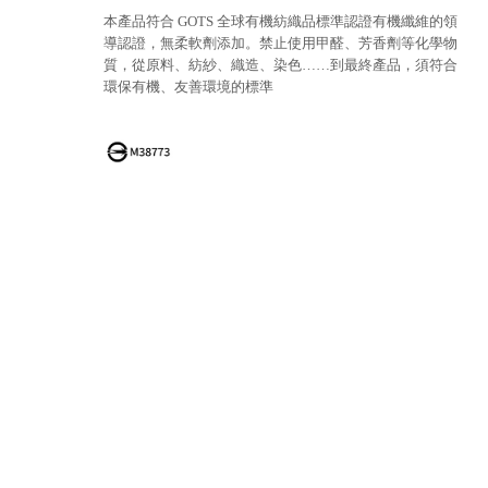
本產品符合 GOTS 全球有機紡織品標準認證有機纖維的領
導認證，無柔軟劑添加。禁止使用甲醛、芳香劑等化學物
質，從原料、紡紗、織造、染色……到最終產品，須符合
環保有機、友善環境的標準