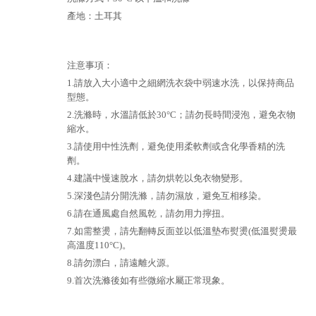
產地：土耳其
注意事項：
1.請放入大小適中之細網洗衣袋中弱速水洗，以保持商品
型態。
2.洗滌時，水溫請低於30°C；請勿長時間浸泡，避免衣物
縮水。
3.請使用中性洗劑，避免使用柔軟劑或含化學香精的洗
劑。
4.建議中慢速脫水，請勿烘乾以免衣物變形。
5.深淺色請分開洗滌，請勿濕放，避免互相移染。
6.請在通風處自然風乾，請勿用力擰扭。
7.如需整燙，請先翻轉反面並以低溫墊布熨燙(低溫熨燙最
高溫度110°C)。
8.請勿漂白，請遠離火源。
9.首次洗滌後如有些微縮水屬正常現象。