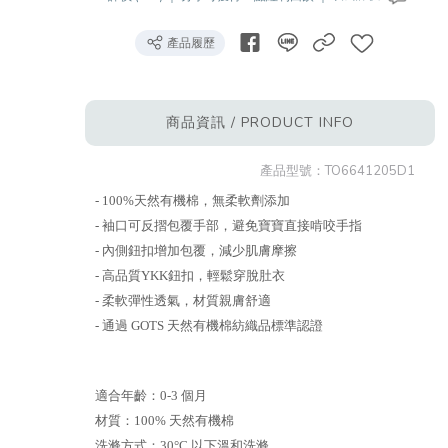
產品履歷
商品資訊 / PRODUCT INFO
產品型號：
TO6641205D1
- 100%天然有機棉，無柔軟劑添加
- 袖口可反摺包覆手部，避免寶寶直接啃咬手指
- 內側鈕扣增加包覆，減少肌膚摩擦
- 高品質YKK鈕扣，輕鬆穿脫肚衣
- 柔軟彈性透氣，材質親膚舒適
- 通過 GOTS 天然有機棉紡織品標準認證
適合年齡：0-3 個月
材質：100% 天然有機棉
洗滌方式：30°C 以下溫和洗滌