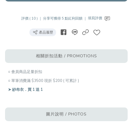
評價 ( 10 ) ｜
分享可獲得 5 點紅利回饋 ｜
填寫評價
產品履歷
相關折扣活動 / PROMOTIONS
○ 會員商品足量折扣
○ 單筆消費滿 $3500 現折 $200 ( 可累計 )
➤ 紗布衣．買 1 送 1
圖片說明 / PHOTOS