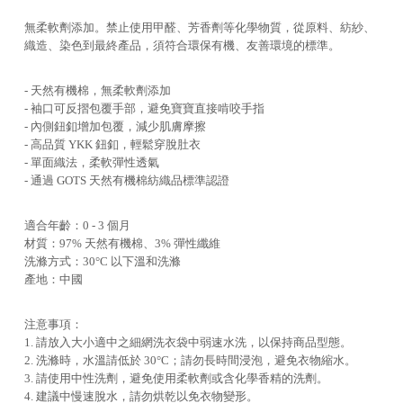
無柔軟劑添加。禁止使用甲醛、芳香劑等化學物質，從原料、紡紗、
織造、染色到最終產品，須符合環保有機、友善環境的標準。
- 天然有機棉，無柔軟劑添加
- 袖口可反摺包覆手部，避免寶寶直接啃咬手指
- 內側鈕釦增加包覆，減少肌膚摩擦
- 高品質 YKK 鈕釦，輕鬆穿脫肚衣
- 單面織法，柔軟彈性透氣
- 通過 GOTS 天然有機棉紡織品標準認證
適合年齡：0 - 3 個月
材質：97% 天然有機棉、3% 彈性纖維
洗滌方式：30°C 以下溫和洗滌
產地：中國
注意事項：
1. 請放入大小適中之細網洗衣袋中弱速水洗，以保持商品型態。
2. 洗滌時，水溫請低於 30°C；請勿長時間浸泡，避免衣物縮水。
3. 請使用中性洗劑，避免使用柔軟劑或含化學香精的洗劑。
4. 建議中慢速脫水，請勿烘乾以免衣物變形。