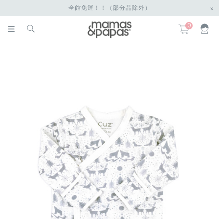
全館免運！！（部分品除外）
x
0