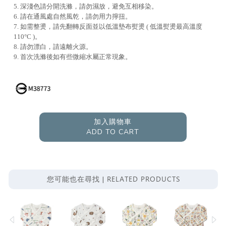
5. 深淺色請分開洗滌，請勿濕放，避免互相移染。
6. 請在通風處自然風乾，請勿用力擰扭。
7. 如需整燙，請先翻轉反面並以低溫墊布熨燙 ( 低溫熨燙最高溫度
110°C )。
8. 請勿漂白，請遠離火源。
9. 首次洗滌後如有些微縮水屬正常現象。
加入購物車
ADD TO CART
RELATED PRODUCTS
您可能也在尋找 |