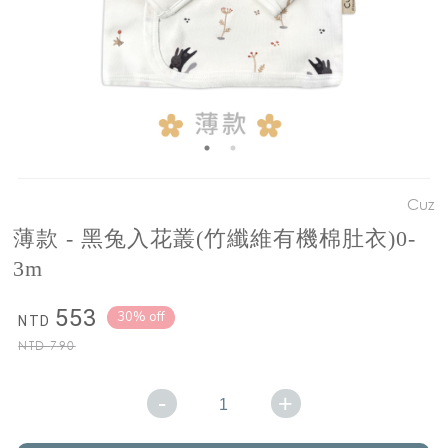
Cuz
薄款 - 黑兔入花叢(竹纖維有機棉肚衣)0-
3m
553
30% off
NTD
NTD
790
-
+