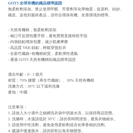
GOTS 全球有機紡織品標準認證
無柔軟劑添加。禁止使用甲醛、芳香劑等化學物質，從原料、紡紗、
織造、染色到最終產品，須符合環保有機、友善環境的標準。
- 天然有機棉，無柔軟劑添加
- 袖口可反摺包覆手部，避免寶寶直接啃咬手指
- 內側鈕釦增加包覆，減少肌膚摩擦
- 高品質 YKK 鈕釦，輕鬆穿脫肚衣
- 全新竹纖維+有機棉材質，柔軟彈性透氣
- 通過 GOTS 天然有機棉紡織品標準認證
適合年齡：0 - 3 個月
材質：70% 嫘縈（再生竹纖維）、30% 天然有機棉
洗滌方式：30°C 以下溫和洗滌
產地：中國
注意事項：
1. 請放入大小適中之細網洗衣袋中弱速水洗，以保持商品型態。
2. 洗滌時，水溫請低於 30°C；請勿長時間浸泡，避免衣物縮水。
3. 請使用中性洗劑，避免使用柔軟劑或含化學香精的洗劑。
4. 建議中慢速脫水，請勿烘乾以免衣物變形。