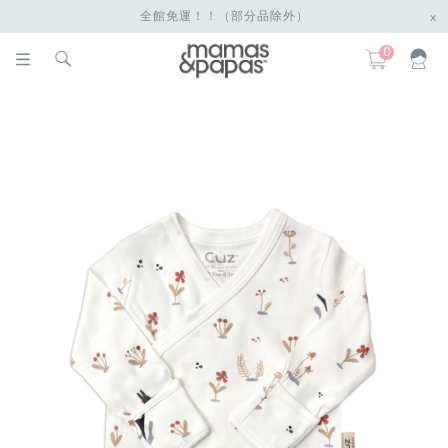
全館免運！！（部分品除外）
x
0