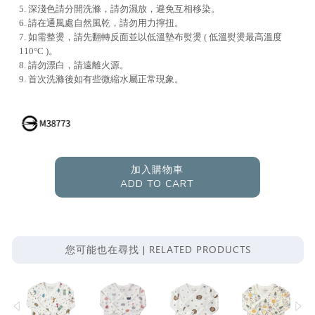
5. 深淺色請分開洗滌，請勿濕放，避免互相移染。
6. 請在通風處自然風乾，請勿用力擰扭。
7. 如需整燙，請先翻轉反面並以低溫墊布熨燙 ( 低溫熨燙最高溫度
110°C )。
8. 請勿漂白，請遠離火源。
9. 首次洗滌後如有些微縮水屬正常現象。
加入購物車
ADD TO CART
RELATED PRODUCTS
您可能也在尋找 |