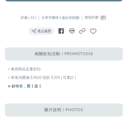
評價 ( 10 ) ｜
分享可獲得 5 點紅利回饋 ｜
填寫評價
產品履歷
相關折扣活動 / PROMOTIONS
○ 會員商品足量折扣
○ 單筆消費滿 $3500 現折 $200 ( 可累計 )
➤ 紗布衣．買 1 送 1
圖片說明 / PHOTOS