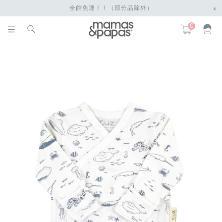
全館免運！！（部分品除外）
x
0