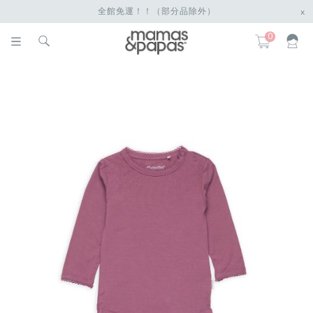
全館免運！！（部分品除外）
x
0