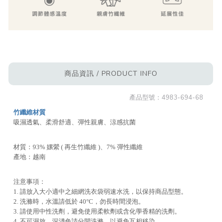
商品資訊 / PRODUCT INFO
產品型號：
4983-694-68
竹纖維材質
吸濕透氣、柔滑舒適、彈性親膚、涼感抗菌
材質：93% 嫘縈 ( 再生竹纖維 )、7% 彈性纖維
產地：越南
注意事項：
1. 請放入大小適中之細網洗衣袋弱速水洗，以保持商品型態。
2. 洗滌時，水溫請低於 40°C，勿長時間浸泡。
3. 請使用中性洗劑，避免使用柔軟劑或含化學香精的洗劑。
4. 不可濕放，深淺色請分開洗滌，以避免互相移染。