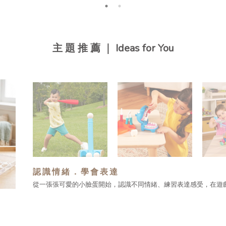
主 題 推 薦 ｜ Ideas for You
認識情緒．學會表達
從一張張可愛的小臉蛋開始，認識不同情緒、練習表達感受，在遊