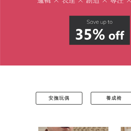
安撫玩偶
養成椅