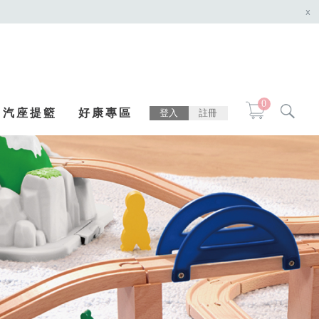
x
0
汽座提籃
好康專區
登入
註冊