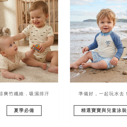
涼爽竹纖維．吸濕排汗
準備好，一起玩水去
夏季必備
精選寶寶與兒童泳裝