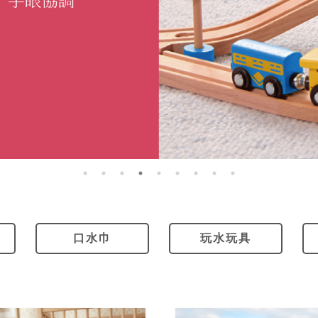
口水巾
玩水玩具