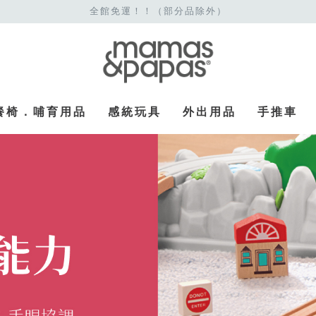
全館免運！！（部分品除外）
餐椅．哺育用品
感統玩具
外出用品
手推車