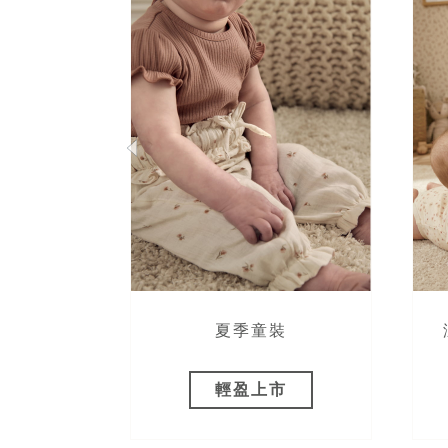
OX 聯名
夏季童裝
 折
輕盈上市