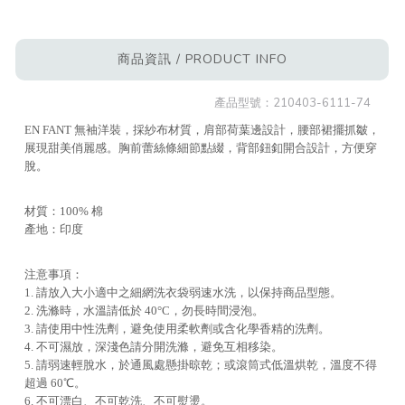
商品資訊 / PRODUCT INFO
產品型號：
210403-6111-74
EN FANT 無袖洋裝，採紗布材質，肩部荷葉邊設計，腰部裙擺抓皺，
展現甜美俏麗感。胸前蕾絲條細節點綴，背部鈕釦開合設計，方便穿
脫。
材質：100% 棉
產地：印度
注意事項：
1. 請放入大小適中之細網洗衣袋弱速水洗，以保持商品型態。
2. 洗滌時，水溫請低於 40°C，勿長時間浸泡。
3. 請使用中性洗劑，避免使用柔軟劑或含化學香精的洗劑。
4. 不可濕放，深淺色請分開洗滌，避免互相移染。
5. 請弱速輕脫水，於通風處懸掛晾乾；或滾筒式低溫烘乾，溫度不得
超過 60℃。
6. 不可漂白、不可乾洗、不可熨燙。