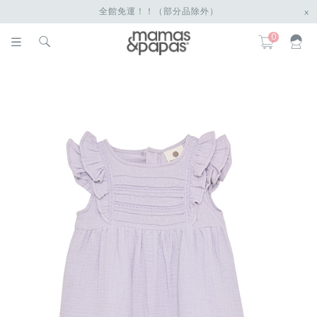
全館免運！！（部分品除外）
x
0