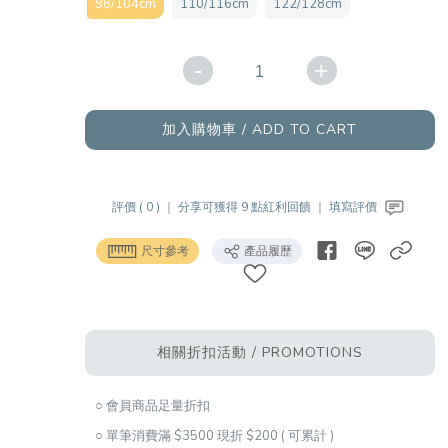
98/104cm
110/116cm
122/128cm
-
+
加入購物車 / ADD TO CART
評價 ( 0 ) ｜
分享可獲得 9 點紅利回饋 ｜
填寫評價
尺寸參考
產品履歷
相關折扣活動 / PROMOTIONS
○ 會員商品足量折扣
○ 單筆消費滿 $3500 現折 $200 ( 可累計 )