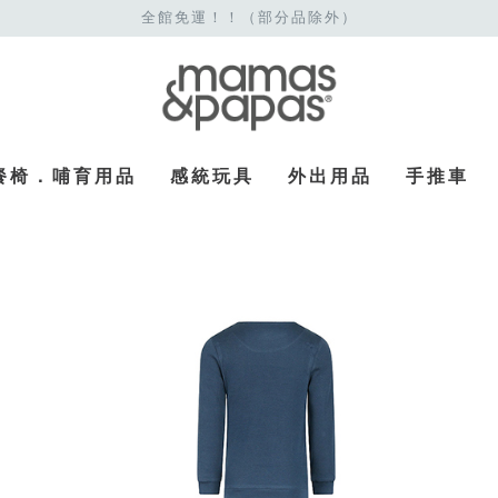
全館免運！！（部分品除外）
餐椅．哺育用品
感統玩具
外出用品
手推車