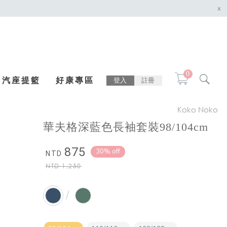
x
0
汽座提籃
好康專區
登入
註冊
Koko Noko
華夫格深藍色長袖套裝98/104cm
875
30% off
NTD
NTD
1,250
/