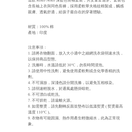
這款 Koko Noko 深藍色長袖套裝，男女童皆適穿。套裝包
含長袖上衣與同色長褲，採用柔軟華夫格紋棉製成，觸感
親膚、透氣舒適，給孩子最自在的穿著體驗。
材質：100% 棉
產地：印度
注意事項：
1. 請將衣物翻面，放入大小適中之細網洗衣袋弱速水洗，
以保持商品型態。
2. 洗滌時，水溫請低於 30°C，勿長時間浸泡。
3. 請使用中性洗劑，避免使用柔軟劑或含化學香精的洗
劑。
4. 不可濕放，深淺色請分開洗滌，以避免互相移染。
5. 請弱速輕脫水，於通風處懸掛晾乾。
6. 不可漂白或乾洗。
7. 不可烘乾，請遠離火源。
8. 如需整燙，請先翻轉反面並墊布以低溫熨燙 ( 熨燙最高
溫度 110°C )。
9. 衣物有可能因濕、熱作用產生輕微縮水，此為正常現
象。