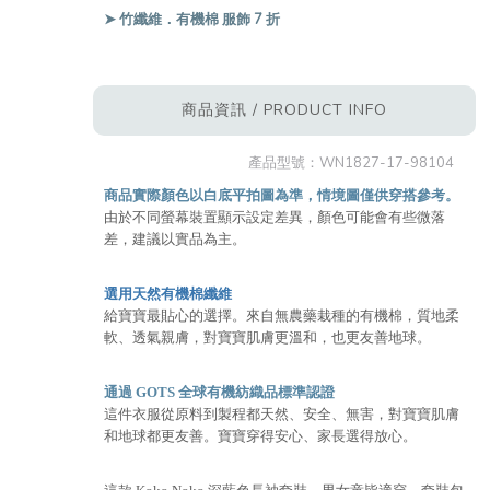
➤ 竹纖維．有機棉 服飾 7 折
商品資訊 / PRODUCT INFO
產品型號：
WN1827-17-98104
商品實際顏色以白底平拍圖為準，情境圖僅供穿搭參考。
由於不同螢幕裝置顯示設定差異，顏色可能會有些微落
差，建議以實品為主。
選用天然有機棉纖維
給寶寶最貼心的選擇。來自無農藥栽種的有機棉，質地柔
軟、透氣親膚，對寶寶肌膚更溫和，也更友善地球。
通過 GOTS 全球有機紡織品標準認證
這件衣服從原料到製程都天然、安全、無害，對寶寶肌膚
和地球都更友善。寶寶穿得安心、家長選得放心。