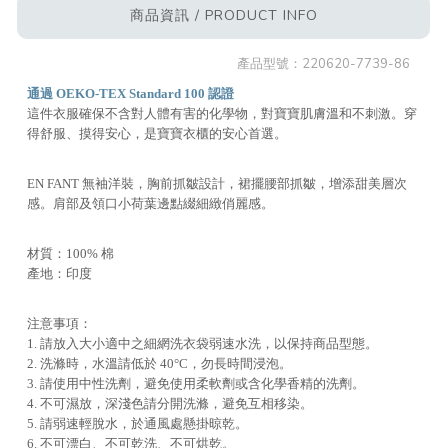
商品資訊 / PRODUCT INFO
產品型號：
220620-7739-86
通過 OEKO-TEX Standard 100 認證
這件衣服確保不含對人體有害的化學物，對寶寶肌膚溫和不刺激。穿
得舒服、摸得安心，是寶寶衣櫃的安心首選。
EN FANT 無袖洋裝，胸前抓皺設計，裙擺腰部抓皺，增添甜美層次
感。肩部及領口小荷葉邊點綴細緻俏麗感。
材質：100% 棉
產地：印度
注意事項：
1. 請放入大小適中之細網洗衣袋弱速水洗，以保持商品型態。
2. 洗滌時，水溫請低於 40°C，勿長時間浸泡。
3. 請使用中性洗劑，避免使用柔軟劑或含化學香精的洗劑。
4. 不可濕放，深淺色請分開洗滌，避免互相移染。
5. 請弱速輕脫水，於通風處懸掛晾乾。
6. 不可漂白、不可乾洗、不可烘乾。