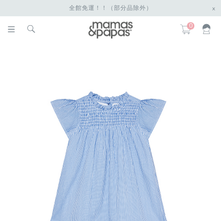
全館免運！！（部分品除外）
x
0