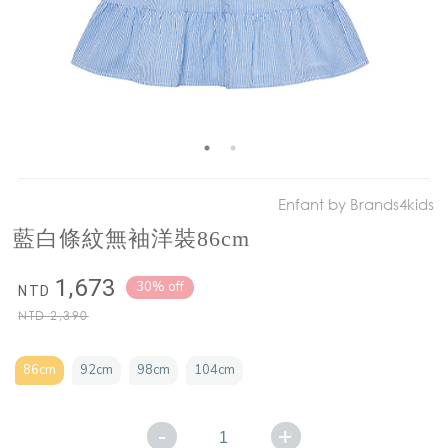
Enfant by Brands4kids
藍白條紋無袖洋裝86cm
1,673
30% off
NTD
NTD
2,390
86cm
92cm
98cm
104cm
-
+