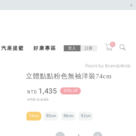
x
0
汽座提籃
好康專區
登入
註冊
Fixoni by Brands4kids
立體點點粉色無袖洋裝74cm
1,435
30% off
NTD
NTD
2,050
74cm
80cm
86cm
92cm