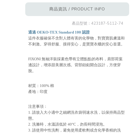
商品資訊 / PRODUCT INFO
產品型號：
423187-5112-74
通過 OEKO-TEX Standard 100 認證
這件衣服確保不含對人體有害的化學物，對寶寶肌膚溫和
不刺激。穿得舒服、摸得安心，是寶寶衣櫃的安心首選。
FIXONI 無袖洋裝採素色帶有立體點點的布料，肩部荷葉
邊設計，增添甜美層次感。背部鈕釦開合設計，方便穿
脫。
材質：100% 棉
產地：印度
注意事項：
1. 請放入大小適中之細網洗衣袋弱速水洗，以保持商品型
態。
2. 洗滌時，水溫請低於 40°C，勿長時間浸泡。
3. 請使用中性洗劑，避免使用柔軟劑或含化學香精的洗