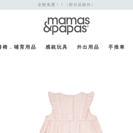
全館免運！！（部分品除外）
餐椅．哺育用品
感統玩具
外出用品
手推車