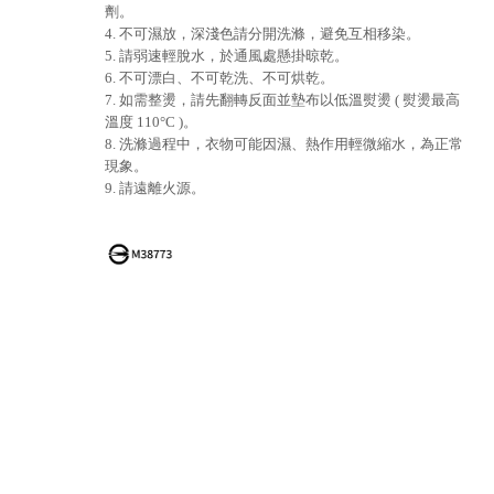
劑。
4. 不可濕放，深淺色請分開洗滌，避免互相移染。
5. 請弱速輕脫水，於通風處懸掛晾乾。
6. 不可漂白、不可乾洗、不可烘乾。
7. 如需整燙，請先翻轉反面並墊布以低溫熨燙 ( 熨燙最高
溫度 110°C )。
8. 洗滌過程中，衣物可能因濕、熱作用輕微縮水，為正常
現象。
9. 請遠離火源。