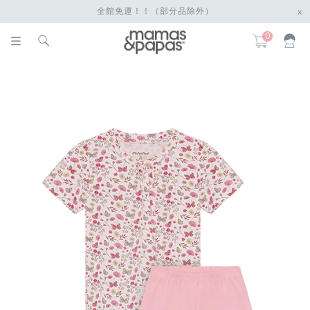
全館免運！！（部分品除外）
x
0