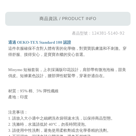
商品資訊 / PRODUCT INFO
產品型號：
124381-5140-92
通過 OEKO-TEX Standard 100 認證
這件衣服確保不含對人體有害的化學物，對寶寶肌膚溫和不刺激。穿
得舒服、摸得安心，是寶寶衣櫃的安心首選。
Minymo 短袖套裝，上衣採滿版印花設計，肩部帶有微泡泡袖，甜美
俏皮。短褲素色設計，腰部彈性鬆緊帶，穿著舒適自在。
材質：95% 棉、5% 彈性纖維
產地：印度
注意事項：
1. 請放入大小適中之細網洗衣袋弱速水洗，以保持商品型態。
2. 洗滌時，水溫請低於 40°C，勿長時間浸泡。
3. 請使用中性洗劑，避免使用柔軟劑或含化學香精的洗劑。