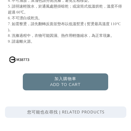
4. 不可濕放，深淺色請分開洗滌，避免互相移染。
5. 請弱速輕脫水，於通風處懸掛晾乾；或滾筒式低溫烘乾，溫度不得
超過 60℃。
6. 不可漂白或乾洗。
7. 如需整燙，請先翻轉反面並墊布以低溫熨燙 ( 熨燙最高溫度 110°C
)。
8. 洗滌過程中，衣物可能因濕、熱作用輕微縮水，為正常現象。
9. 請遠離火源。
加入購物車
ADD TO CART
RELATED PRODUCTS
您可能也在尋找 |