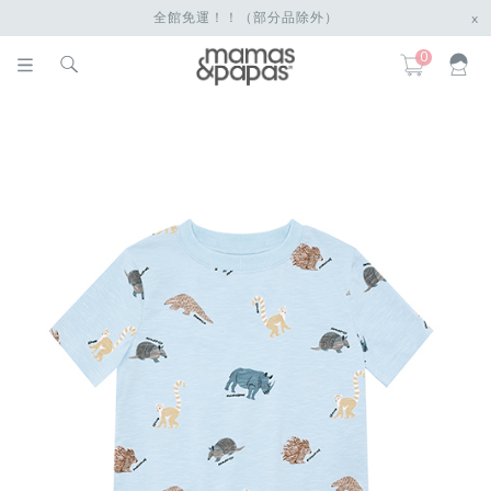
全館免運！！（部分品除外）
x
0