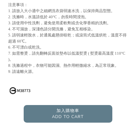
注意事項：
1. 請放入大小適中之細網洗衣袋弱速水洗，以保持商品型態。
2. 洗滌時，水溫請低於 40°C，勿長時間浸泡。
3. 請使用中性洗劑，避免使用柔軟劑或含化學香精的洗劑。
4. 不可濕放，深淺色請分開洗滌，避免互相移染。
5. 請弱速輕脫水，於通風處懸掛晾乾；或滾筒式低溫烘乾，溫度不得
超過 60℃。
6. 不可漂白或乾洗。
7. 如需整燙，請先翻轉反面並墊布以低溫熨燙 ( 熨燙最高溫度 110°C
)。
8. 洗滌過程中，衣物可能因濕、熱作用輕微縮水，為正常現象。
9. 請遠離火源。
加入購物車
ADD TO CART