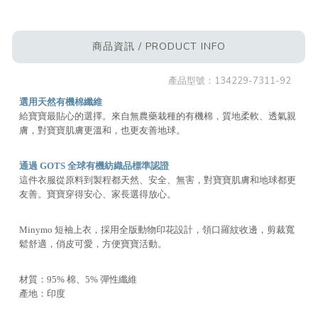
商品資訊 / PRODUCT INFO
產品型號：
134229-7311-92
選用天然有機棉纖維
給寶寶最貼心的選擇。來自無農藥栽種的有機棉，質地柔軟、透氣親
膚，對寶寶肌膚更溫和，也更友善地球。
通過 GOTS 全球有機紡織品標準認證
這件衣服從原料到製程都天然、安全、無害，對寶寶肌膚和地球都更
友善。寶寶穿得安心、家長選得放心。
Minymo 短袖上衣，採用全版動物印花設計，領口羅紋收邊，剪裁寬
鬆舒適，俏皮可愛，方便寶寶活動。
材質：95% 棉、5% 彈性纖維
產地：印度