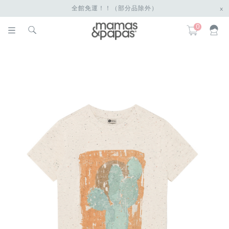
全館免運！！（部分品除外）
x
0