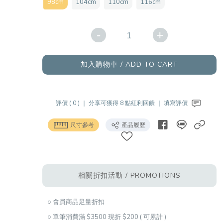
98cm
104cm
110cm
116cm
-
+
加入購物車 / ADD TO CART
評價 ( 0 ) ｜
分享可獲得 8 點紅利回饋 ｜
填寫評價
尺寸參考
產品履歷
相關折扣活動 / PROMOTIONS
○ 會員商品足量折扣
○ 單筆消費滿 $3500 現折 $200 ( 可累計 )