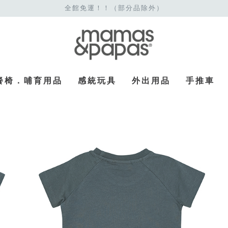
全館免運！！（部分品除外）
餐椅．哺育用品
感統玩具
外出用品
手推車