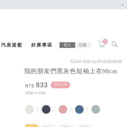
x
0
汽座提籃
好康專區
登入
註冊
Color Kids by Brands4kids
我的朋友們黑灰色短袖上衣98cm
833
30% off
NTD
NTD
1,190
/
/
/
/