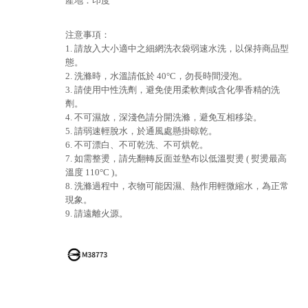
產地：印度
注意事項：
1. 請放入大小適中之細網洗衣袋弱速水洗，以保持商品型
態。
2. 洗滌時，水溫請低於 40°C，勿長時間浸泡。
3. 請使用中性洗劑，避免使用柔軟劑或含化學香精的洗
劑。
4. 不可濕放，深淺色請分開洗滌，避免互相移染。
5. 請弱速輕脫水，於通風處懸掛晾乾。
6. 不可漂白、不可乾洗、不可烘乾。
7. 如需整燙，請先翻轉反面並墊布以低溫熨燙 ( 熨燙最高
溫度 110°C )。
8. 洗滌過程中，衣物可能因濕、熱作用輕微縮水，為正常
現象。
9. 請遠離火源。