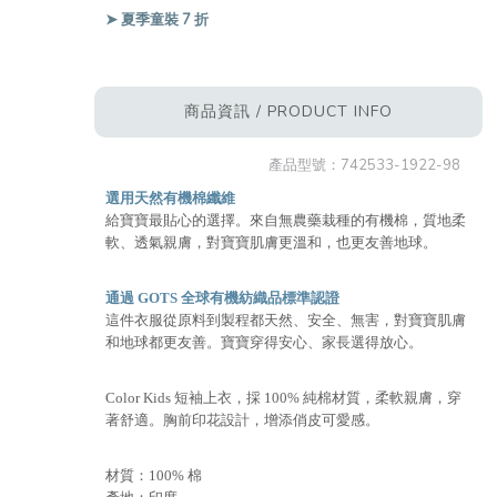
➤ 夏季童裝 7 折
商品資訊 / PRODUCT INFO
產品型號：
742533-1922-98
選用天然有機棉纖維
給寶寶最貼心的選擇。來自無農藥栽種的有機棉，質地柔
軟、透氣親膚，對寶寶肌膚更溫和，也更友善地球。
通過 GOTS 全球有機紡織品標準認證
這件衣服從原料到製程都天然、安全、無害，對寶寶肌膚
和地球都更友善。寶寶穿得安心、家長選得放心。
Color Kids 短袖上衣，採 100% 純棉材質，柔軟親膚，穿
著舒適。胸前印花設計，增添俏皮可愛感。
材質：100% 棉