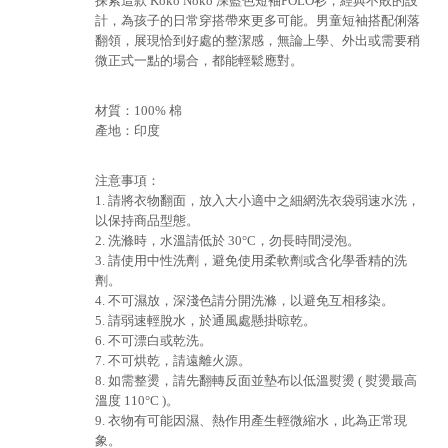
探索這款 Koko Noko 深藍色短袖POLO衫，經典不敗的設
計，為孩子的日常穿搭帶來更多可能。男童短袖搭配俐落
翻領，展現恰到好處的整潔感，無論上學、外出或需要稍
微正式一點的場合，都能輕鬆應對。
材質：100% 棉
產地：印度
注意事項：
1. 請將衣物翻面，放入大小適中之細網洗衣袋弱速水洗，
以保持商品型態。
2. 洗滌時，水溫請低於 30°C，勿長時間浸泡。
3. 請使用中性洗劑，避免使用柔軟劑或含化學香精的洗
劑。
4. 不可濕放，深淺色請分開洗滌，以避免互相移染。
5. 請弱速輕脫水，於通風處懸掛晾乾。
6. 不可漂白或乾洗。
7. 不可烘乾，請遠離火源。
8. 如需整燙，請先翻轉反面並墊布以低溫熨燙 ( 熨燙最高
溫度 110°C )。
9. 衣物有可能因濕、熱作用產生輕微縮水，此為正常現
象。