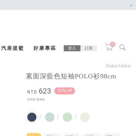
x
0
汽座提籃
好康專區
登入
註冊
Koko Noko
素面深藍色短袖POLO衫98cm
623
30% off
NTD
NTD
890
/
/
/