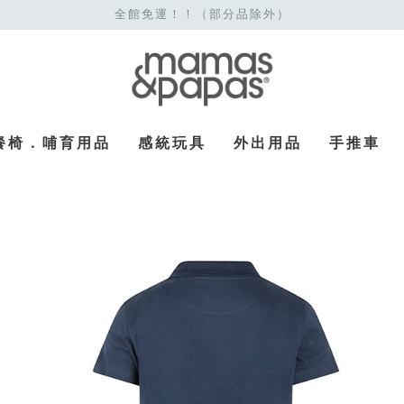
全館免運！！（部分品除外）
餐椅．哺育用品
感統玩具
外出用品
手推車