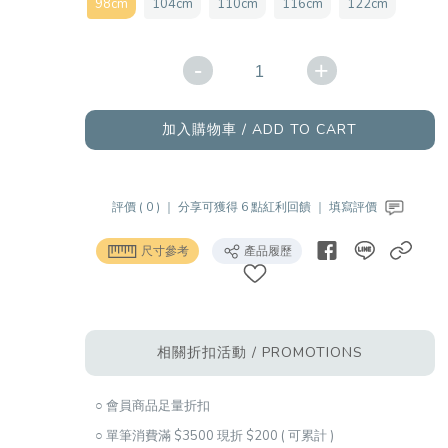
98cm
104cm
110cm
116cm
122cm
-
+
加入購物車 / ADD TO CART
評價 ( 0 ) ｜
分享可獲得 6 點紅利回饋 ｜
填寫評價
尺寸參考
產品履歷
相關折扣活動 / PROMOTIONS
○ 會員商品足量折扣
○ 單筆消費滿 $3500 現折 $200 ( 可累計 )