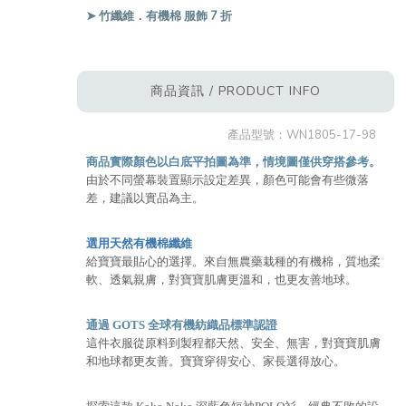
➤ 竹纖維．有機棉 服飾 7 折
商品資訊 / PRODUCT INFO
產品型號：
WN1805-17-98
商品實際顏色以白底平拍圖為準，情境圖僅供穿搭參考。
由於不同螢幕裝置顯示設定差異，顏色可能會有些微落
差，建議以實品為主。
選用天然有機棉纖維
給寶寶最貼心的選擇。來自無農藥栽種的有機棉，質地柔
軟、透氣親膚，對寶寶肌膚更溫和，也更友善地球。
通過 GOTS 全球有機紡織品標準認證
這件衣服從原料到製程都天然、安全、無害，對寶寶肌膚
和地球都更友善。寶寶穿得安心、家長選得放心。