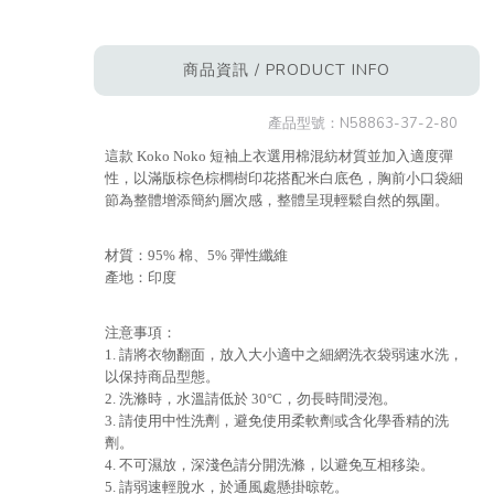
商品資訊 / PRODUCT INFO
產品型號：
N58863-37-2-80
這款 Koko Noko 短袖上衣選用棉混紡材質並加入適度彈
性，以滿版棕色棕櫚樹印花搭配米白底色，胸前小口袋細
節為整體增添簡約層次感，整體呈現輕鬆自然的氛圍。
材質：95% 棉、5% 彈性纖維
產地：印度
注意事項：
1. 請將衣物翻面，放入大小適中之細網洗衣袋弱速水洗，
以保持商品型態。
2. 洗滌時，水溫請低於 30°C，勿長時間浸泡。
3. 請使用中性洗劑，避免使用柔軟劑或含化學香精的洗
劑。
4. 不可濕放，深淺色請分開洗滌，以避免互相移染。
5. 請弱速輕脫水，於通風處懸掛晾乾。