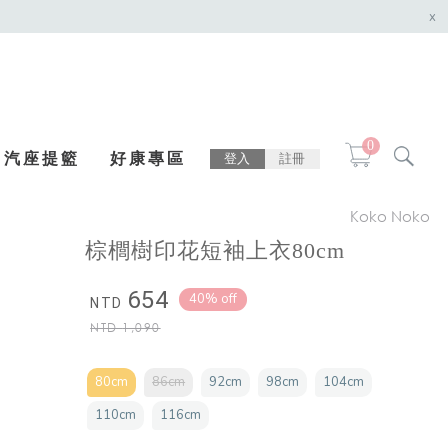
x
0
汽座提籃
好康專區
登入
註冊
Koko Noko
棕櫚樹印花短袖上衣80cm
654
40% off
NTD
NTD
1,090
80cm
86cm
92cm
98cm
104cm
110cm
116cm