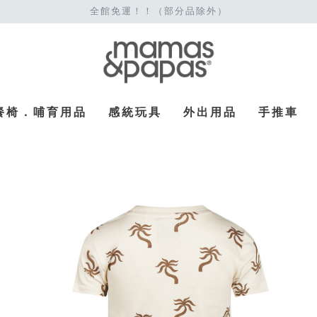
全館免運！！（部分品除外）
餐椅．哺育用品
感統玩具
外出用品
手推車