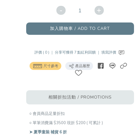
-
+
加入購物車 / ADD TO CART
評價 ( 0 ) ｜
分享可獲得 7 點紅利回饋 ｜
填寫評價
尺寸參考
產品履歷
相關折扣活動 / PROMOTIONS
○ 會員商品足量折扣
○ 單筆消費滿 $3500 現折 $200 ( 可累計 )
➤ 夏季童裝 補貨 6 折