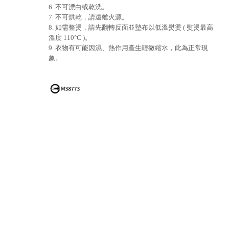
6. 不可漂白或乾洗。
7. 不可烘乾，請遠離火源。
8. 如需整燙，請先翻轉反面並墊布以低溫熨燙 ( 熨燙最高
溫度 110°C )。
9. 衣物有可能因濕、熱作用產生輕微縮水，此為正常現
象。