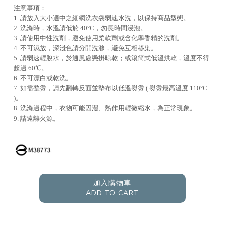
注意事項：
1. 請放入大小適中之細網洗衣袋弱速水洗，以保持商品型態。
2. 洗滌時，水溫請低於 40°C，勿長時間浸泡。
3. 請使用中性洗劑，避免使用柔軟劑或含化學香精的洗劑。
4. 不可濕放，深淺色請分開洗滌，避免互相移染。
5. 請弱速輕脫水，於通風處懸掛晾乾；或滾筒式低溫烘乾，溫度不得
超過 60℃。
6. 不可漂白或乾洗。
7. 如需整燙，請先翻轉反面並墊布以低溫熨燙 ( 熨燙最高溫度 110°C
)。
8. 洗滌過程中，衣物可能因濕、熱作用輕微縮水，為正常現象。
9. 請遠離火源。
加入購物車
ADD TO CART