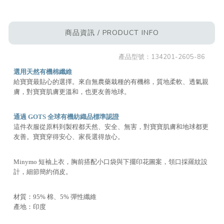
商品資訊 / PRODUCT INFO
產品型號：
134201-2605-86
選用天然有機棉纖維
給寶寶最貼心的選擇。來自無農藥栽種的有機棉，質地柔軟、透氣親
膚，對寶寶肌膚更溫和，也更友善地球。
通過 GOTS 全球有機紡織品標準認證
這件衣服從原料到製程都天然、安全、無害，對寶寶肌膚和地球都更
友善。寶寶穿得安心、家長選得放心。
Minymo 短袖上衣，胸前搭配小口袋與下擺印花圖案，領口採羅紋設
計，細節簡約俏皮。
材質：95% 棉、5% 彈性纖維
產地：印度