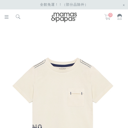
全館免運！！（部分品除外）
x
0