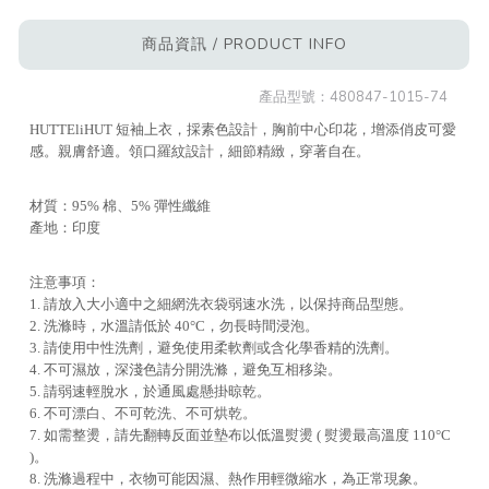
商品資訊 / PRODUCT INFO
產品型號：
480847-1015-74
HUTTEliHUT 短袖上衣，採素色設計，胸前中心印花，增添俏皮可愛
感。親膚舒適。領口羅紋設計，細節精緻，穿著自在。
材質：95% 棉、5% 彈性纖維
產地：印度
注意事項：
1. 請放入大小適中之細網洗衣袋弱速水洗，以保持商品型態。
2. 洗滌時，水溫請低於 40°C，勿長時間浸泡。
3. 請使用中性洗劑，避免使用柔軟劑或含化學香精的洗劑。
4. 不可濕放，深淺色請分開洗滌，避免互相移染。
5. 請弱速輕脫水，於通風處懸掛晾乾。
6. 不可漂白、不可乾洗、不可烘乾。
7. 如需整燙，請先翻轉反面並墊布以低溫熨燙 ( 熨燙最高溫度 110°C
)。
8. 洗滌過程中，衣物可能因濕、熱作用輕微縮水，為正常現象。