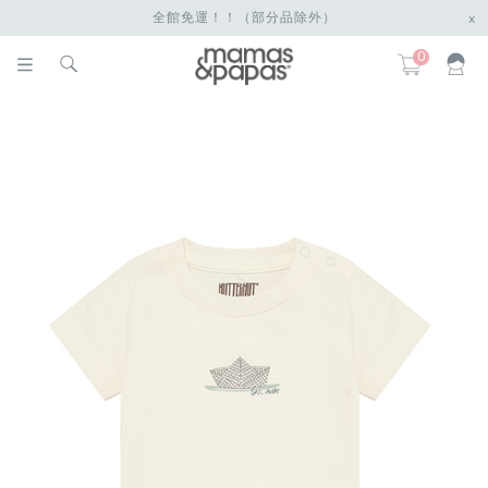
全館免運！！（部分品除外）
x
0