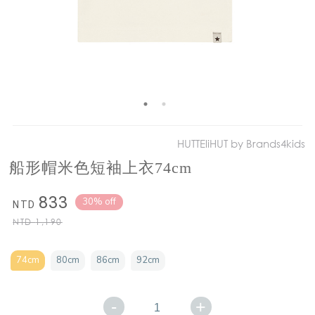
HUTTEliHUT by Brands4kids
船形帽米色短袖上衣74cm
833
30% off
NTD
NTD
1,190
74cm
80cm
86cm
92cm
-
+