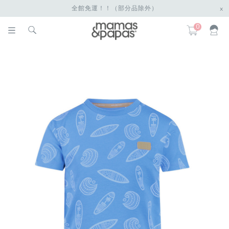
全館免運！！（部分品除外）
x
0