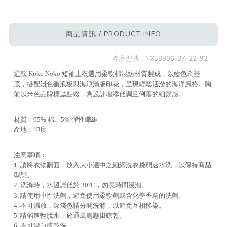
商品資訊 / PRODUCT INFO
產品型號：
NX58806-37-22-92
這款 Koko Noko 短袖上衣選用柔軟棉混紡材質製成，以藍色為基
底，搭配淺色衝浪板與海浪滿版印花，呈現輕鬆活潑的海洋風格。胸
前以米色品牌標誌點綴，為設計增添低調且俐落的細節感。
材質：95% 棉、5% 彈性纖維
產地：印度
注意事項：
1. 請將衣物翻面，放入大小適中之細網洗衣袋弱速水洗，以保持商品
型態。
2. 洗滌時，水溫請低於 30°C，勿長時間浸泡。
3. 請使用中性洗劑，避免使用柔軟劑或含化學香精的洗劑。
4. 不可濕放，深淺色請分開洗滌，以避免互相移染。
5. 請弱速輕脫水，於通風處懸掛晾乾。
6. 不可漂白或乾洗。