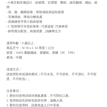
- 6 種互動安撫設計：鈴鐺聲、叭噗聲、響紙、絨毛觸感、繩結、緞
帶
- 視、聽、觸覺探索，幫助感統與認知發展
- 安撫情緒、降低分離焦慮
- 抓握練習手部小肌肉發展
- C 型掛環可吊掛於推車 / 汽座提籃 /汽車椅背
- 鮮明黑白配色，刺激視覺，訓練專注力
適用年齡：0 歲以上
商品尺寸：W 36 x L 34 厚度 1 公分
材質：100% 聚酯纖維、塑膠紙、塑膠（PP、TPR）
產地：中國
清潔方式：
請使用乾布或濕布擦拭（不可水洗、不可烘乾、不可漂白、不可熨
燙、不可乾洗）。
注意事項：
1. 嬰幼兒使用須保持透氣通風，不可悶住口鼻。
2. 使用前請先拆除包裝與吊牌，遠離火源。
3. 嬰幼兒使用時，請避免放入口中吞食。