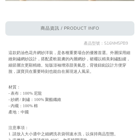
商品資訊 / PRODUCT INFO
產品型號：
S16NM5PB9
這款奶油色花卉網紗洋裝，是各種重要場合的優雅首選。外層採用細
緻刺繡網紗設計，搭配柔軟親膚的內層網紗，裙襬以精美刺繡點綴，
細節層次更顯精緻。短版澎袖增添甜美氣息，背後鈕釦設計方便穿
脫，讓寶貝在重要時刻也能自在展現迷人風采。
材質：
- 表布：100% 尼龍
- 紗網 / 刺繡：100% 聚酯纖維
- 內襯：100% 棉
產地：中國
注意事項：
1. 請放入大小適中之細網洗衣袋弱速水洗，以保持商品型態。