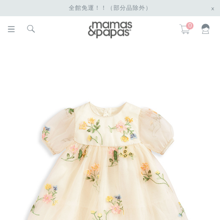
全館免運！！（部分品除外）
x
0