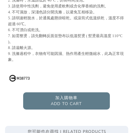
2. 洗滌時，水溫請低於 40°C，勿長時間浸泡。
3. 請使用中性洗劑，避免使用柔軟劑或含化學香精的洗劑。
4. 不可濕放，深淺色請分開洗滌，以避免互相移染。
5. 請弱速輕脫水，於通風處懸掛晾乾。或滾筒式低溫烘乾，溫度不得
超過 60℃。
6. 不可漂白或乾洗。
7. 如需整燙，請先翻轉反面並墊布以低溫熨燙 ( 熨燙最高溫度 110°C
)。
8. 請遠離火源。
9. 洗滌過程中，衣物有可能因濕、熱作用產生輕微縮水，此為正常現
象。
加入購物車
ADD TO CART
RELATED PRODUCTS
您可能也在尋找 |