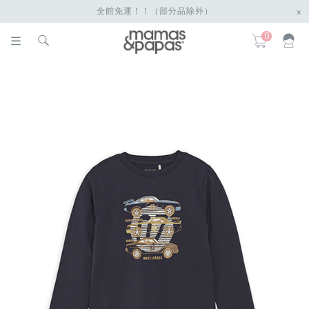
全館免運！！（部分品除外）
x
0