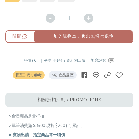
-
+
問問
加入購物車，售出無提供退換
評價 ( 0 ) ｜
分享可獲得 3 點紅利回饋 ｜
填寫評價
尺寸參考
產品履歷
相關折扣活動 / PROMOTIONS
○ 會員商品足量折扣
○ 單筆消費滿 $3500 現折 $200 ( 可累計 )
➤ 寶物出清．指定商品單一特價