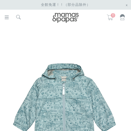
全館免運！！（部分品除外）
x
0