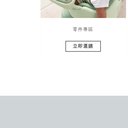
饋！
零件專區
立即選購