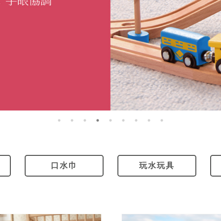
口水巾
玩水玩具