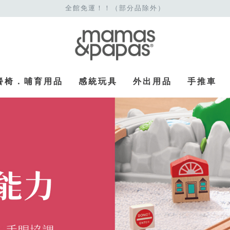
全館免運！！（部分品除外）
餐椅．哺育用品
感統玩具
外出用品
手推車