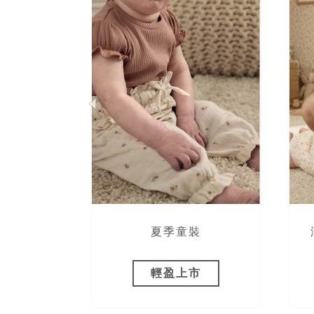
OX 聯名
夏季童裝
 折
輕盈上市