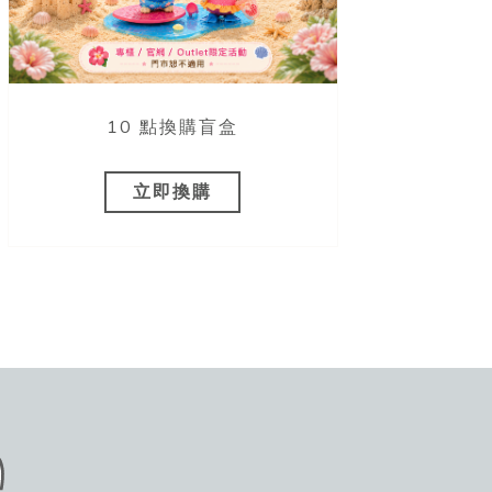
10 點換購盲盒
立即換購