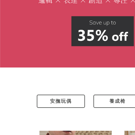
安撫玩偶
養成椅