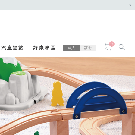
x
0
汽座提籃
好康專區
登入
註冊