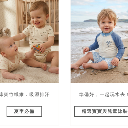
涼爽竹纖維．吸濕排汗
準備好，一起玩水去
夏季必備
精選寶寶與兒童泳裝