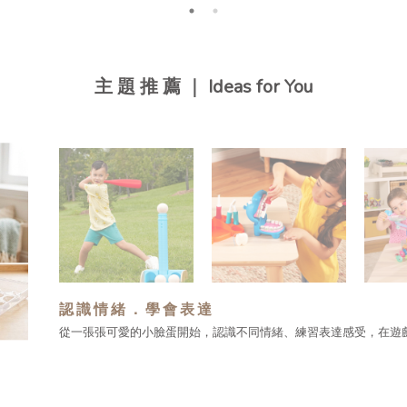
主 題 推 薦 ｜ Ideas for You
認識情緒．學會表達
從一張張可愛的小臉蛋開始，認識不同情緒、練習表達感受，在遊