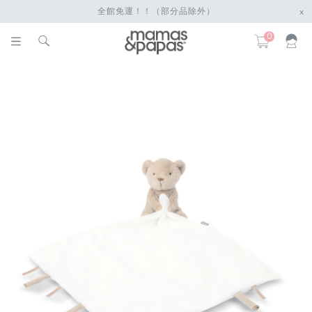
全館免運！！（部分品除外）
x
0