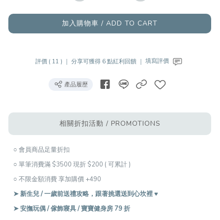
加入購物車 / ADD TO CART
評價 ( 11 ) ｜
分享可獲得 6 點紅利回饋 ｜
填寫評價
產品履歷
相關折扣活動 / PROMOTIONS
○ 會員商品足量折扣
○ 單筆消費滿 $3500 現折 $200 ( 可累計 )
○ 不限金額消費 享加購價 +490
➤ 新生兒 / 一歲前送禮攻略，跟著挑選送到心坎裡 ♥︎
➤ 安撫玩偶 / 傢飾寢具 / 寶寶健身房 79 折