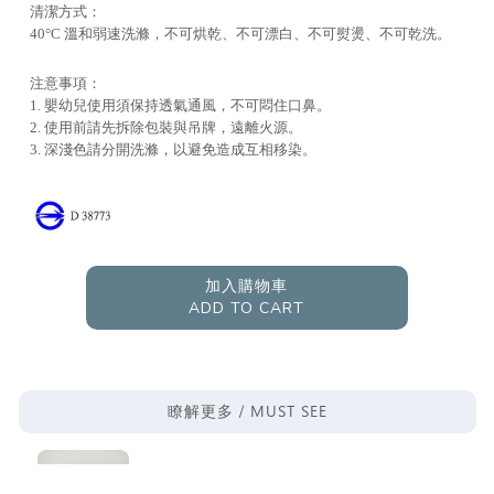
清潔方式：
40°C 溫和弱速洗滌，不可烘乾、不可漂白、不可熨燙、不可乾洗。
注意事項：
1. 嬰幼兒使用須保持透氣通風，不可悶住口鼻。
2. 使用前請先拆除包裝與吊牌，遠離火源。
3. 深淺色請分開洗滌，以避免造成互相移染。
加入購物車
ADD TO CART
MUST SEE
瞭解更多 /
你也有丟不掉的玩偶嗎？７項特點解析玩偶陪伴