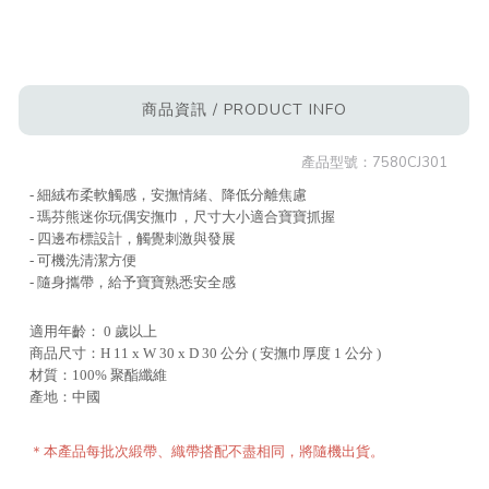
商品資訊 / PRODUCT INFO
產品型號：
7580CJ301
- 細絨布柔軟觸感，安撫情緒、降低分離焦慮
- 瑪芬熊迷你玩偶安撫巾，尺寸大小適合寶寶抓握
- 四邊布標設計，觸覺刺激與發展
- 可機洗清潔方便
- 隨身攜帶，給予寶寶熟悉安全感
適用年齡： 0 歲以上
商品尺寸：H 11 x W 30 x D 30 公分 ( 安撫巾厚度 1 公分 )
材質：100% 聚酯纖維
產地：中國
＊本產品每批次緞帶、織帶搭配不盡相同，將隨機出貨。