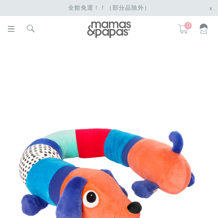
全館免運！！（部分品除外）
x
0