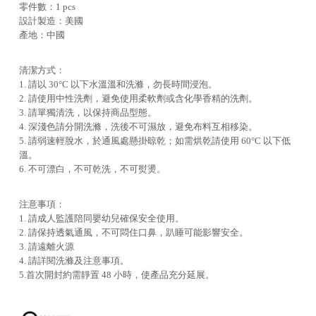
零件數：1 pcs
設計製造：美國
產地：中國
清潔方式：
1. 請以 30°C 以下水溫溫和洗滌，勿長時間浸泡。
2. 請使用中性洗劑，避免使用柔軟劑或含化學香精的洗劑。
3. 請單獨清洗，以保持商品型態。
4. 深淺色請分開洗滌，洗後不可濕放，避免布料互相移染。
5. 請弱速輕脫水，於通風處懸掛晾乾；如需烘乾請使用 60°C 以下低
溫。
6. 不可漂白，不可乾洗，不可熨燙。
注意事項：
1. 請成人監護陪同嬰幼兒確保安全使用。
2. 請保持透氣通風，不可悶住口鼻，趴睡可能影響安全。
3. 請遠離火源
4. 請詳閱洗滌及注意事項。
5.首次開封約需靜置 48 小時，使產品充分延展。