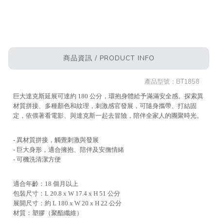
商品資訊 / PRODUCT INFO
產品型號：
BT1858
巨大達克斯延展可達約 180 公分，環抱身體給予滿滿安全感。探索異
材質拼接、多種顏色和紋理，刺激感官發展，可隨身攜帶、打結固
定，依偎著看電影、與達克斯一起去冒險，陪伴全家人的團聚時光。
- 異材質拼接，觸覺刺激與發展
- 巨大身形，適合擁抱、陪伴及安撫情緒
- 可機洗清潔方便
適合年齡：18 個月以上
包裝尺寸：L 20.8 x W 17.4 x H 51 公分
展開尺寸：約 L 180 x W 20 x H 22 公分
材質：塑膠（聚酯纖維）