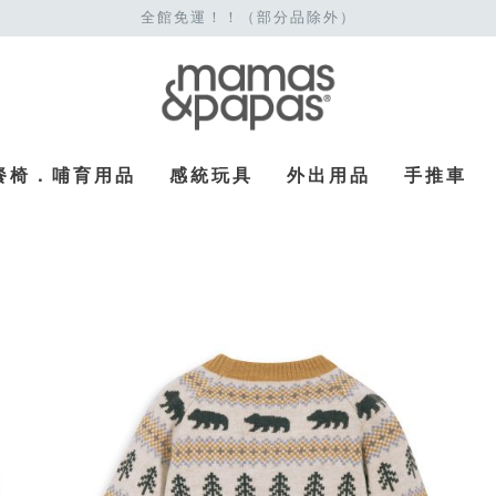
全館免運！！（部分品除外）
餐椅．哺育用品
感統玩具
外出用品
手推車