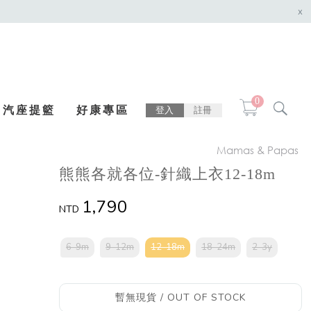
x
0
汽座提籃
好康專區
登入
註冊
Mamas & Papas
熊熊各就各位-針織上衣12-18m
1,790
NTD
6-9m
9-12m
12-18m
18-24m
2-3y
暫無現貨 / OUT OF STOCK