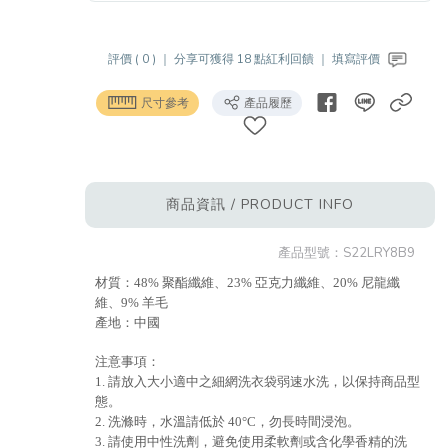
評價 ( 0 ) ｜
分享可獲得 18 點紅利回饋 ｜
填寫評價
尺寸參考
產品履歷
商品資訊 / PRODUCT INFO
產品型號：
S22LRY8B9
材質：48% 聚酯纖維、23% 亞克力纖維、20% 尼龍纖
維、9% 羊毛
產地：中國
注意事項：
1. 請放入大小適中之細網洗衣袋弱速水洗，以保持商品型
態。
2. 洗滌時，水溫請低於 40°C，勿長時間浸泡。
3. 請使用中性洗劑，避免使用柔軟劑或含化學香精的洗