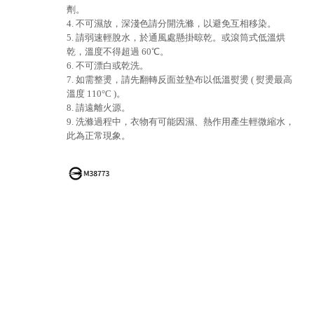
劑。
4. 不可濕放，深淺色請分開洗滌，以避免互相移染。
5. 請弱速輕脫水，於通風處懸掛晾乾。或滾筒式低溫烘
乾，溫度不得超過 60℃。
6. 不可漂白或乾洗。
7. 如需整燙，請先翻轉反面並墊布以低溫熨燙 ( 熨燙最高
溫度 110°C )。
8. 請遠離火源。
9. 洗滌過程中，衣物有可能因濕、熱作用產生輕微縮水，
此為正常現象。