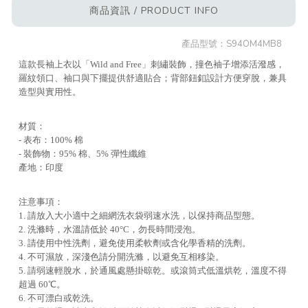
商品資訊 / PRODUCT INFO
產品型號：
S94OM4MB8
這款長袖上衣以「Wild and Free」刺繡裝飾，撞色袖子增添活潑感，
羅紋領口、袖口與下擺提供舒適貼合；背部鈕釦設計方便穿脫，兼具
造型與實用性。
材質：
- 表布：100% 棉
- 裝飾物：95% 棉、5% 彈性纖維
產地：印度
注意事項：
1. 請放入大小適中之細網洗衣袋弱速水洗，以保持商品型態。
2. 洗滌時，水溫請低於 40°C，勿長時間浸泡。
3. 請使用中性洗劑，避免使用柔軟劑或含化學香精的洗劑。
4. 不可濕放，深淺色請分開洗滌，以避免互相移染。
5. 請弱速輕脫水，於通風處懸掛晾乾。或滾筒式低溫烘乾，溫度不得
超過 60℃。
6. 不可漂白或乾洗。