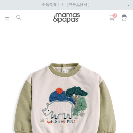
全館免運！！（部分品除外）
x
0