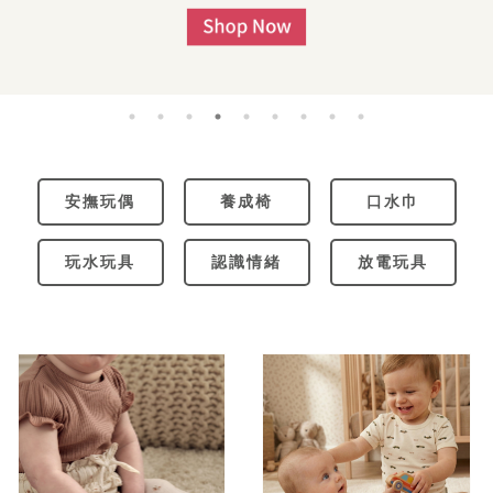
安撫玩偶
養成椅
口水巾
玩水玩具
認識情緒
放電玩具