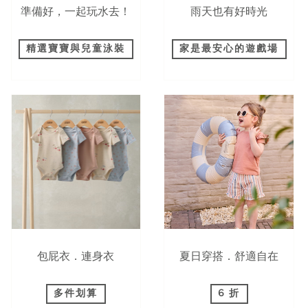
準備好，一起玩水去！
雨天也有好時光
精選寶寶與兒童泳裝
家是最安心的遊戲場
包屁衣．連身衣
夏日穿搭．舒適自在
多件划算
6 折