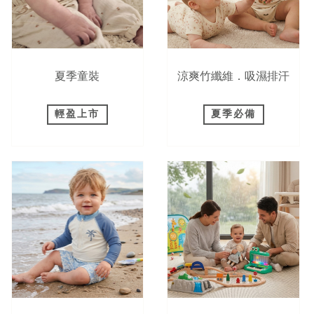
夏季童裝
涼爽竹纖維．吸濕排汗
輕盈上市
夏季必備