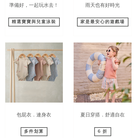
準備好，一起玩水去！
雨天也有好時光
精選寶寶與兒童泳裝
家是最安心的遊戲場
包屁衣．連身衣
夏日穿搭．舒適自在
多件划算
6 折