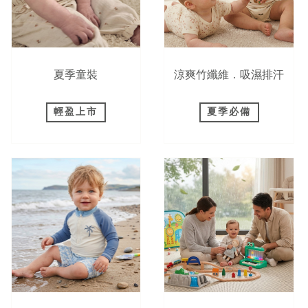
夏季童裝
涼爽竹纖維．吸濕排汗
輕盈上市
夏季必備