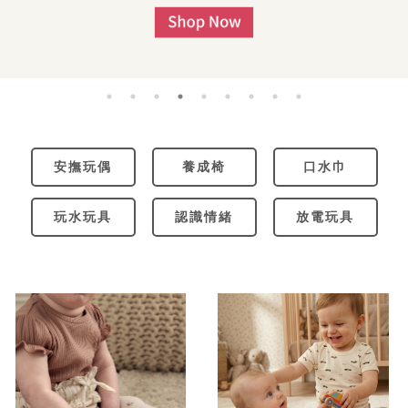
安撫玩偶
養成椅
口水巾
玩水玩具
認識情緒
放電玩具