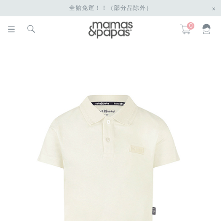
全館免運！！（部分品除外）
x
0