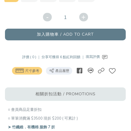
-
+
加入購物車 / ADD TO CART
評價 ( 0 ) ｜
分享可獲得 6 點紅利回饋 ｜
填寫評價
尺寸參考
產品履歷
相關折扣活動 / PROMOTIONS
○ 會員商品足量折扣
○ 單筆消費滿 $3500 現折 $200 ( 可累計 )
➤ 竹纖維．有機棉 服飾 7 折