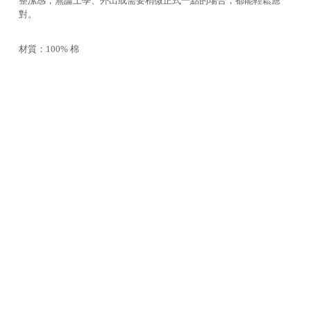
整潔感，無論上學、外出或需要稍微正式一點的場合，都能輕鬆應
對。
材質：100% 棉
產地：印度
注意事項：
1. 請將衣物翻面，放入大小適中之細網洗衣袋弱速水洗，以保持商品
型態。
2. 洗滌時，水溫請低於 30°C，勿長時間浸泡。
3. 請使用中性洗劑，避免使用柔軟劑或含化學香精的洗劑。
4. 不可濕放，深淺色請分開洗滌，以避免互相移染。
5. 請弱速輕脫水，於通風處懸掛晾乾。
6. 不可漂白或乾洗。
7. 不可烘乾，請遠離火源。
8. 如需整燙，請先翻轉反面並墊布以低溫熨燙 ( 熨燙最高溫度 110°C
)。
9. 衣物有可能因濕、熱作用產生輕微縮水，此為正常現象。