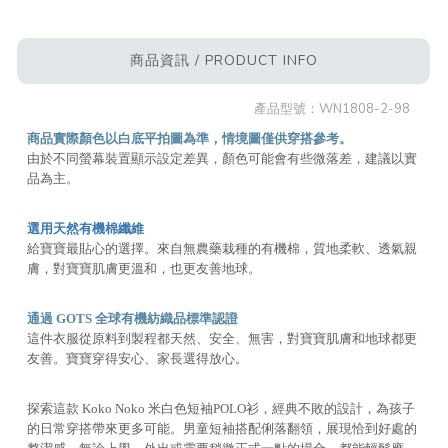
商品資訊 / PRODUCT INFO
產品型號：
WN1808-2-98
商品實際顏色以白底平拍圖為準，情境圖僅供穿搭參考。
由於不同螢幕裝置顯示設定差異，顏色可能會有些微落差，建議以實
品為主。
選用天然有機棉纖維
給寶寶最貼心的選擇。來自無農藥栽種的有機棉，質地柔軟、透氣親
膚，對寶寶肌膚更溫和，也更友善地球。
通過 GOTS 全球有機紡織品標準認證
這件衣服從原料到製程都天然、安全、無害，對寶寶肌膚和地球都更
友善。寶寶穿得安心、家長選得放心。
探索這款 Koko Noko 米白色短袖POLO衫，經典不敗的設計，為孩子
的日常穿搭帶來更多可能。男童短袖搭配俐落翻領，展現恰到好處的