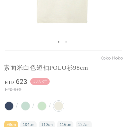
Koko Noko
素面米白色短袖POLO衫98cm
623
30% off
NTD
NTD
890
/
/
/
98cm
104cm
110cm
116cm
122cm