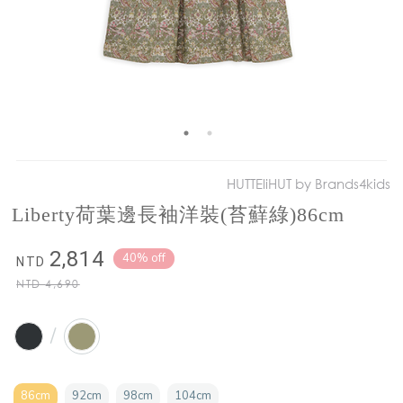
HUTTEliHUT by Brands4kids
Liberty荷葉邊長袖洋裝(苔蘚綠)86cm
2,814
40% off
NTD
NTD
4,690
/
86cm
92cm
98cm
104cm