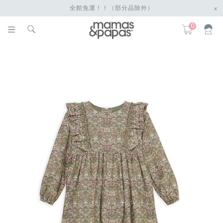
全館免運！！（部分品除外）
x
0