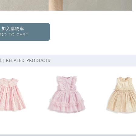
加入購物車
DD TO CART
RELATED PRODUCTS
 |