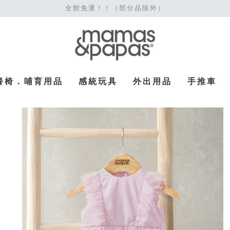
全館免運！！（部分品除外）
餐椅．哺育用品
感統玩具
外出用品
手推車