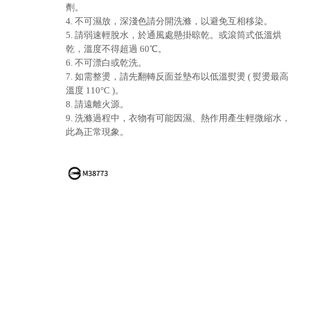
劑。
4. 不可濕放，深淺色請分開洗滌，以避免互相移染。
5. 請弱速輕脫水，於通風處懸掛晾乾。或滾筒式低溫烘
乾，溫度不得超過 60℃。
6. 不可漂白或乾洗。
7. 如需整燙，請先翻轉反面並墊布以低溫熨燙 ( 熨燙最高
溫度 110°C )。
8. 請遠離火源。
9. 洗滌過程中，衣物有可能因濕、熱作用產生輕微縮水，
此為正常現象。