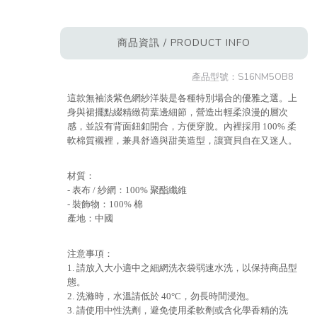
商品資訊 / PRODUCT INFO
產品型號：
S16NM5OB8
這款無袖淡紫色網紗洋裝是各種特別場合的優雅之選。上
身與裙擺點綴精緻荷葉邊細節，營造出輕柔浪漫的層次
感，並設有背面鈕釦開合，方便穿脫。內裡採用 100% 柔
軟棉質襯裡，兼具舒適與甜美造型，讓寶貝自在又迷人。
材質：
- 表布 / 紗網：100% 聚酯纖維
- 裝飾物：100% 棉
產地：中國
注意事項：
1. 請放入大小適中之細網洗衣袋弱速水洗，以保持商品型
態。
2. 洗滌時，水溫請低於 40°C，勿長時間浸泡。
3. 請使用中性洗劑，避免使用柔軟劑或含化學香精的洗