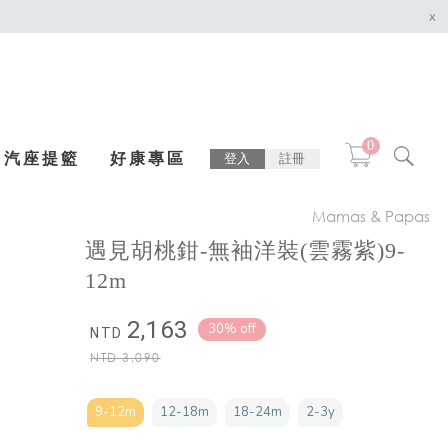
x
0
汽座提籃
好康專區
登入
註冊
Mamas & Papas
遇見胡桃鉗-無袖洋裝(雲霧紫)9-
12m
2,163
30% off
NTD
NTD
3,090
9-12m
12-18m
18-24m
2-3y