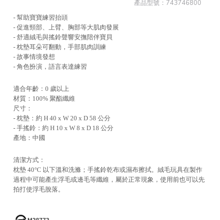
產品型號：
743746800
- 幫助寶寶練習抬頭
- 促進頸部、上臂、胸部等大肌肉發展
- 舒適絨毛與搖鈴聲響安撫陪伴寶貝
- 枕墊耳朵可翻動，手部肌肉訓練
- 故事情境發想
- 角色扮演，語言表達練習
適合年齡：0 歲以上
材質：100% 聚酯纖維
尺寸：
- 枕墊：約 H 40 x W 20 x D 58 公分
- 手搖鈴：約 H 10 x W 8 x D 18 公分
產地：中國
清潔方式：
枕墊 40°C 以下溫和洗滌；手搖鈴乾布或濕布擦拭。絨毛玩具在製作
過程中可能產生浮毛或邊毛等纖維，屬於正常現象，使用前也可以先
拍打使浮毛脫落。