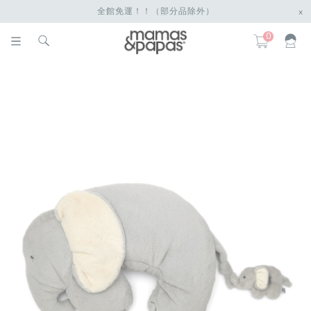
全館免運！！（部分品除外）
x
0