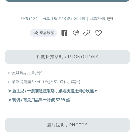
評價 ( 12 ) ｜
分享可獲得 13 點紅利回饋 ｜
填寫評價
產品履歷
相關折扣活動 / PROMOTIONS
○ 會員商品足量折扣
○ 單筆消費滿 $3500 現折 $200 ( 可累計 )
➤ 新生兒 / 一歲前送禮攻略，跟著挑選送到心坎裡 ♥︎
➤ 玩偶 / 育兒用品單一特價 $299 起
圖片說明 / PHOTOS