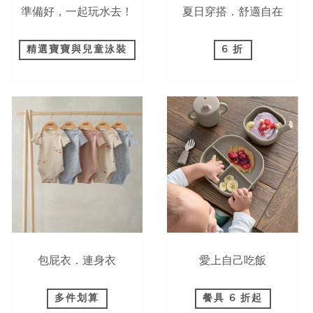
準備好，一起玩水去！
夏日穿搭．舒適自在
精選寶寶與兒童泳裝
6 折
包屁衣．連身衣
愛上自己吃飯
多件划算
餐具 6 折起