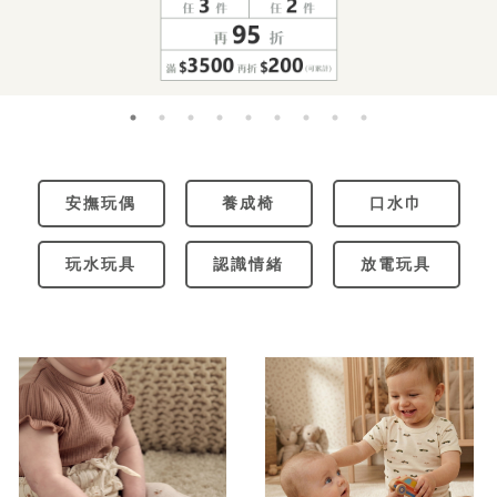
安撫玩偶
養成椅
口水巾
玩水玩具
認識情緒
放電玩具