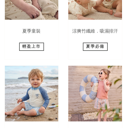
夏季童裝
涼爽竹纖維．吸濕排汗
輕盈上市
夏季必備