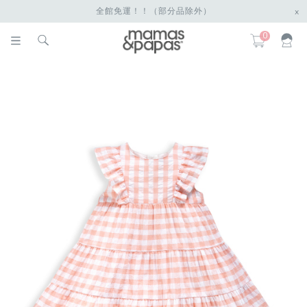
全館免運！！（部分品除外）
x
0