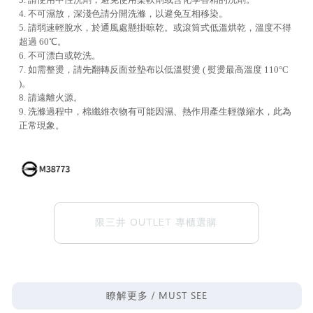
4. 不可濕放，深淺色請分開洗滌，以避免互相移染。
5. 請弱速輕脫水，於通風處懸掛晾乾。或滾筒式低溫烘乾，溫度不得
超過 60℃。
6. 不可漂白或乾洗。
7. 如需整燙，請先翻轉反面並墊布以低溫熨燙 ( 熨燙最高溫度 110°C
)。
8. 請遠離火源。
9. 洗滌過程中，棉纖維衣物有可能因濕、熱作用產生輕微縮水，此為
正常現象。
限三井 OUTLET 專櫃選購
MUST SEE
瞭解更多 /